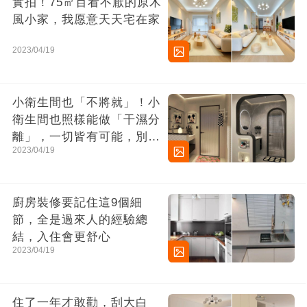
實拍！75㎡百看不厭的原木
風小家，我愿意天天宅在家
2023/04/19
小衛生間也「不將就」！小
衛生間也照樣能做「干濕分
離」，一切皆有可能，別太
2023/04/19
小瞧它了
廚房裝修要記住這9個細
節，全是過來人的經驗總
結，入住會更舒心
2023/04/19
住了一年才敢勸，刮大白