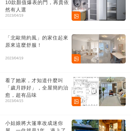
10款顏值爆表的門，再貴依
然有人選
2023/04/19
「北歐簡約風」的家住起來
原來這麼舒服！
2023/04/19
看了她家，才知道什麼叫
「歲月靜好」，全屋簡約治
愈，超有品味
2023/04/15
小姑娘將大篷車改成迷你
屋，一住就是1年，過上了