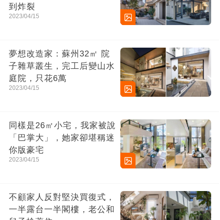
到炸裂
2023/04/15
夢想改造家：蘇州32㎡ 院
子雜草叢生，完工后變山水
庭院，只花6萬
2023/04/15
同樣是26㎡小宅，我家被說
「巴掌大」，她家卻堪稱迷
你版豪宅
2023/04/15
不顧家人反對堅決買復式，
一半露台一半閣樓，老公和