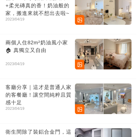
+柔光磚真的香！奶油般的
家，搬進來就不想出去啦~
2023/04/19
兩個人住82m²奶油風小家
🏠 真獨立又自由
2023/04/19
客廳分享｜這才是普通人家
的客餐廳！讓空間純粹且質
感十足
2023/04/19
衛生間除了裝鋁合金門，這