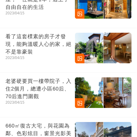
自由自在的生活
2023/04/15
看了這套樸素的房子才發
現，能夠溫暖人心的家，絕
不是靠豪裝
2023/04/15
老婆硬要買一樓帶院子，入
住2個月，總遭小區60后、
70后進門圍觀
2023/04/15
660㎡復古大宅，與花園為
鄰、色彩炫目，窗景光影美