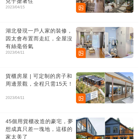
兒子搶著住
2023/04/15
湖北發現一戶人家的裝修，
因太會布置而走紅，全屋沒
有絲毫俗氣
2023/04/11
貨櫃房屋 | 可定制的房子和
周邊景觀，全程只需15天！
2023/04/11
45個用貨櫃改造的豪宅，夢
想成真只差一塊地，這樣的
家太美了