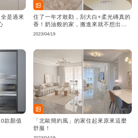
，全是過來
住了一年才敢勸，刮大白+柔光磚真的
心
香！奶油般的家，搬進來就不想出去
啦~
2023/04/19
0款顏值
「北歐簡約風」的家住起來原來這麼
舒服！
2023/04/19