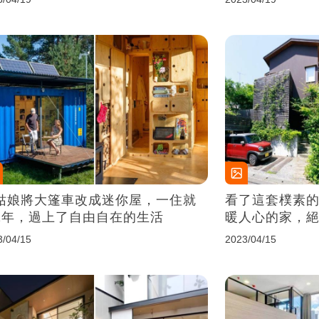
姑娘將大篷車改成迷你屋，一住就
看了這套樸素
1年，過上了自由自在的生活
暖人心的家，
3/04/15
2023/04/15