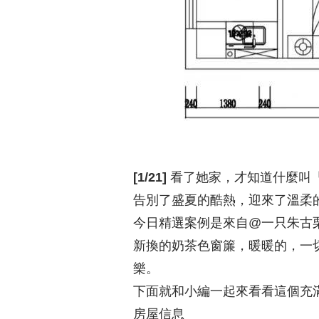
[1/21]
看了她家，才知道什麼叫
告別了盛夏的酷熱，迎來了溫柔
今日精選案例是來自@一只朱古
新換的奶茶色窗簾，暖暖的，一
樂。
下面就和小編一起來看看這個充
房屋信息