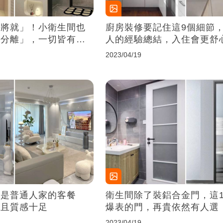
不將就」！小衛生間也
廚房裝修要記住這9個細節
濕分離」，一切皆有可
人的經驗總結，入住會更舒
它了
2023/04/19
才是普通人家的客餐
衛生間除了裝鋁合金門，這1
粹且質感十足
爆表的門，再貴依然有人選
2023/04/19