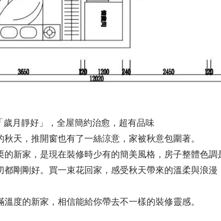
「歲月靜好」，全屋簡約治愈，超有品味
的秋天，推開窗也有了一絲涼意，家被秋意包圍著。
栗的新家，是現在裝修時少有的簡美風格，房子整體色調
切都剛剛好。買一束花回家，感受秋天帶來的溫柔與浪漫
滿溫度的新家，相信能給你帶去不一樣的裝修靈感。