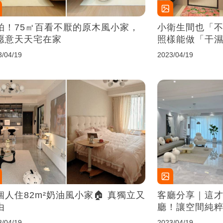
拍！75㎡百看不厭的原木風小家，
小衛生間也「
愿意天天宅在家
照樣能做「干
能，別太小瞧
3/04/19
2023/04/19
個人住82m²奶油風小家🏠 真獨立又
客廳分享｜這
由
廳！讓空間純
3/04/19
2023/04/19