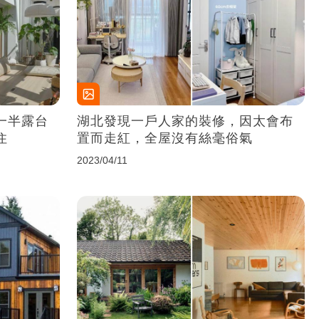
一半露台
湖北發現一戶人家的裝修，因太會布
住
置而走紅，全屋沒有絲毫俗氣
2023/04/11