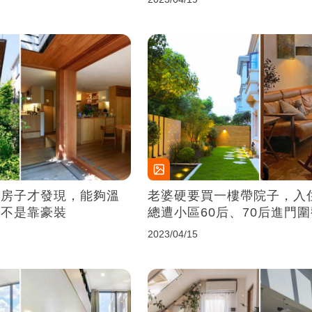
的房子才發現，能夠溫
老婆硬要買一樓帶院子，入
絕不是靠豪裝
總遭小區60后、70后進門
2023/04/15