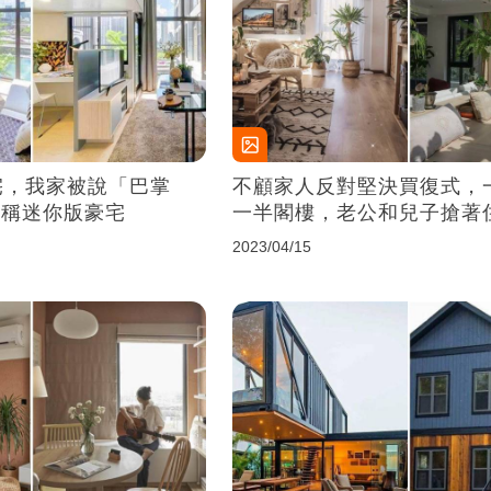
宅，我家被說「巴掌
不顧家人反對堅決買復式，
堪稱迷你版豪宅
一半閣樓，老公和兒子搶著
2023/04/15