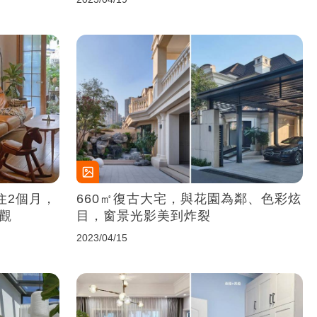
住2個月，
660㎡復古大宅，與花園為鄰、色彩炫
圍觀
目，窗景光影美到炸裂
2023/04/15