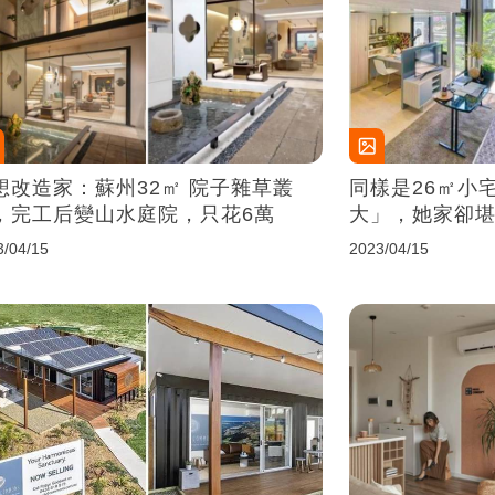
想改造家：蘇州32㎡ 院子雜草叢
同樣是26㎡小
，完工后變山水庭院，只花6萬
大」，她家卻
3/04/15
2023/04/15