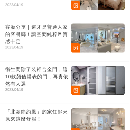
2023/04/19
客廳分享｜這才是普通人家
的客餐廳！讓空間純粹且質
感十足
2023/04/19
衛生間除了裝鋁合金門，這
10款顏值爆表的門，再貴依
然有人選
2023/04/19
「北歐簡約風」的家住起來
原來這麼舒服！