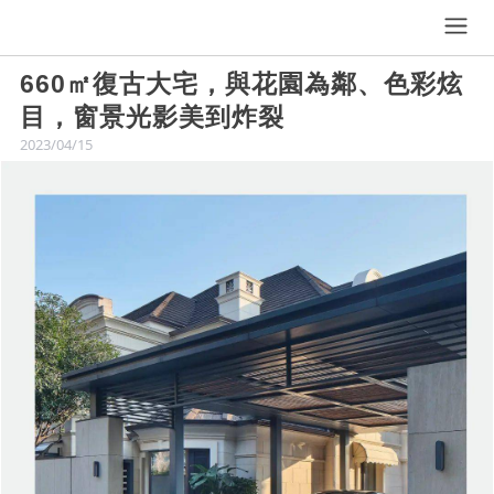
660㎡復古大宅，與花園為鄰、色彩炫
目，窗景光影美到炸裂
2023/04/15