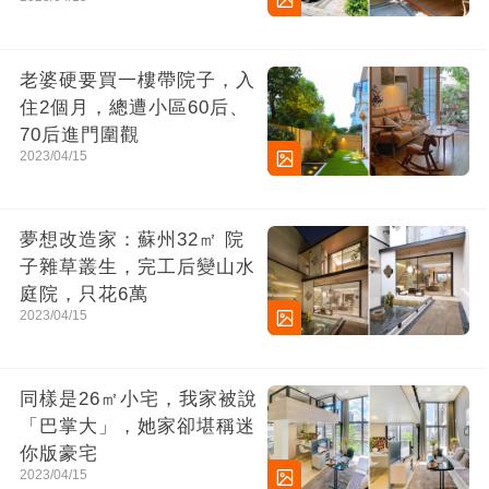
老婆硬要買一樓帶院子，入
住2個月，總遭小區60后、
70后進門圍觀
2023/04/15
夢想改造家：蘇州32㎡ 院
子雜草叢生，完工后變山水
庭院，只花6萬
2023/04/15
同樣是26㎡小宅，我家被說
「巴掌大」，她家卻堪稱迷
你版豪宅
2023/04/15