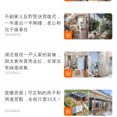
不顧家人反對堅決買復式，
一半露台一半閣樓，老公和
兒子搶著住
2023/04/15
湖北發現一戶人家的裝修，
因太會布置而走紅，全屋沒
有絲毫俗氣
2023/04/11
貨櫃房屋 | 可定制的房子和
周邊景觀，全程只需15天！
2023/04/11