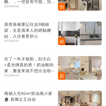
離」，一切皆有可能，別太
2023/04/19
小瞧它了
廚房裝修要記住這9個細
節，全是過來人的經驗總
結，入住會更舒心
2023/04/19
住了一年才敢勸，刮大白
+柔光磚真的香！奶油般的
家，搬進來就不想出去啦~
2023/04/19
兩個人住82m²奶油風小家
🏠 真獨立又自由