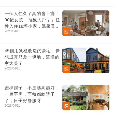
一個人住久了真的會上癮！
90後女孩「拒絕大戶型」任
性入住18坪小家，溫馨又舒
2023/04/11
適簡直太完美
45個用貨櫃改造的豪宅，夢
想成真只差一塊地，這樣的
家太美了
2023/04/11
蓋棟房子，不是越高越好，
一層平房，面積都給院子
了，日子好舒服呀
2023/04/11