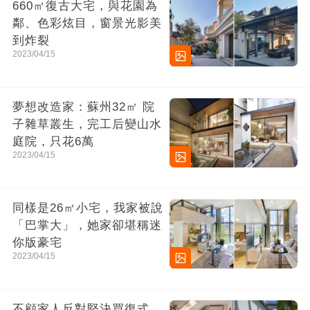
660㎡復古大宅，與花園為
鄰、色彩炫目，窗景光影美
到炸裂
2023/04/15
夢想改造家：蘇州32㎡ 院
子雜草叢生，完工后變山水
庭院，只花6萬
2023/04/15
同樣是26㎡小宅，我家被說
「巴掌大」，她家卻堪稱迷
你版豪宅
2023/04/15
不顧家人反對堅決買復式，