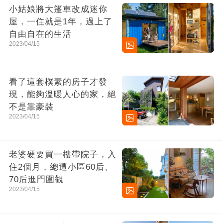
小姑娘將大篷車改成迷你
屋，一住就是1年，過上了
自由自在的生活
2023/04/15
看了這套樸素的房子才發
現，能夠溫暖人心的家，絕
不是靠豪裝
2023/04/15
老婆硬要買一樓帶院子，入
住2個月，總遭小區60后、
70后進門圍觀
2023/04/15