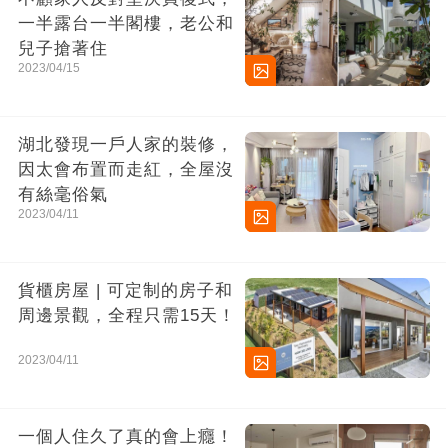
一半露台一半閣樓，老公和
兒子搶著住
2023/04/15
湖北發現一戶人家的裝修，
因太會布置而走紅，全屋沒
有絲毫俗氣
2023/04/11
貨櫃房屋 | 可定制的房子和
周邊景觀，全程只需15天！
2023/04/11
一個人住久了真的會上癮！