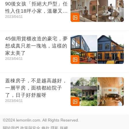
90後女孩「拒絕大戶型」任
性入住18坪小家，溫馨又舒
2023/04/11
適簡直太完美
45個用貨櫃改造的豪宅，夢
想成真只差一塊地，這樣的
家太美了
2023/04/11
蓋棟房子，不是越高越好，
一層平房，面積都給院子
了，日子好舒服呀
2023/04/11
©2024 lemonlin.com. All Rights Reserved.
關於我們
政策與安全
條款
隱私
版權