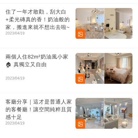
住了一年才敢勸，刮大白
+柔光磚真的香！奶油般的
家，搬進來就不想出去啦~
2023/04/19
兩個人住82m²奶油風小家
🏠 真獨立又自由
2023/04/19
客廳分享｜這才是普通人家
的客餐廳！讓空間純粹且質
感十足
2023/04/19