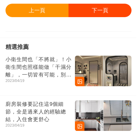
上一頁
下一頁
精選推薦
小衛生間也「不將就」！小
衛生間也照樣能做「干濕分
離」，一切皆有可能，別太
2023/04/19
小瞧它了
廚房裝修要記住這9個細
節，全是過來人的經驗總
結，入住會更舒心
2023/04/19