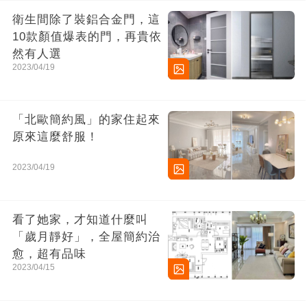
衛生間除了裝鋁合金門，這
10款顏值爆表的門，再貴依
然有人選
2023/04/19
「北歐簡約風」的家住起來
原來這麼舒服！
2023/04/19
看了她家，才知道什麼叫
「歲月靜好」，全屋簡約治
愈，超有品味
2023/04/15