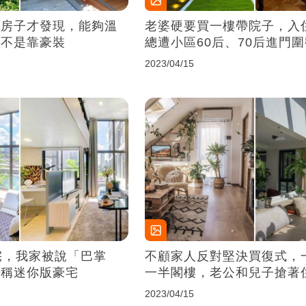
的房子才發現，能夠溫
老婆硬要買一樓帶院子，入
絕不是靠豪裝
總遭小區60后、70后進門
2023/04/15
宅，我家被說「巴掌
不顧家人反對堅決買復式，
堪稱迷你版豪宅
一半閣樓，老公和兒子搶著
2023/04/15