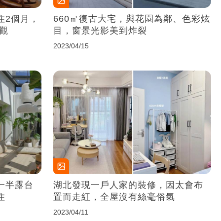
住2個月，
660㎡復古大宅，與花園為鄰、色彩炫
圍觀
目，窗景光影美到炸裂
2023/04/15
一半露台
湖北發現一戶人家的裝修，因太會布
住
置而走紅，全屋沒有絲毫俗氣
2023/04/11