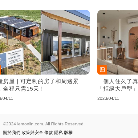
櫃房屋 | 可定制的房子和周邊景
一個人住久了真
，全程只需15天！
「拒絕大戶型」
溫馨又舒適簡
3/04/11
2023/04/11
©2024 lemonlin.com. All Rights Reserved.
關於我們
政策與安全
條款
隱私
版權