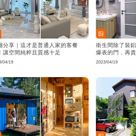
廳分享｜這才是普通人家的客餐
衛生間除了裝鋁
！讓空間純粹且質感十足
爆表的門，再
3/04/19
2023/04/19