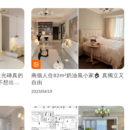
柔光磚真的
兩個人住82m²奶油風小家🏠 真獨立又
不想出去
自由
2023/04/19