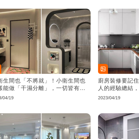
衛生間也「不將就」！小衛生間也
廚房裝修要記住
樣能做「干濕分離」，一切皆有可
人的經驗總結
，別太小瞧它了
3/04/19
2023/04/19