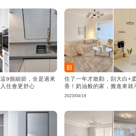
這9個細節，全是過來
住了一年才敢勸，刮大白+
，入住會更舒心
香！奶油般的家，搬進來就
啦~
2023/04/19