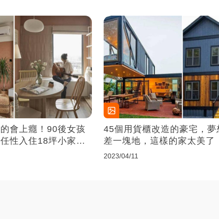
的會上癮！90後女孩
45個用貨櫃改造的豪宅，夢
任性入住18坪小家，
差一塊地，這樣的家太美了
直太完美
2023/04/11