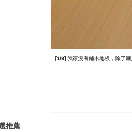
[1/9]
我家沒有鋪木地板，除了廁
選推薦