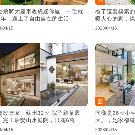
姑娘將大篷車改成迷你屋，一住就
看了這套樸素
1年，過上了自由自在的生活
暖人心的家，
3/04/15
2023/04/15
想改造家：蘇州32㎡ 院子雜草叢
同樣是26㎡小
，完工后變山水庭院，只花6萬
大」，她家卻
3/04/15
2023/04/15