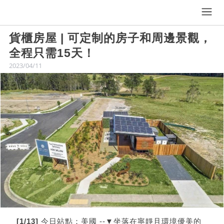
貨櫃房屋 | 可定制的房子和周邊景觀，
全程只需15天！
2023/04/11
[1/13]
今日站點：美國 --▼坐落在寧靜且環境優美的