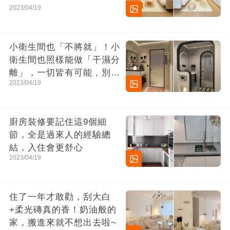
2023/04/19
小衛生間也「不將就」！小
衛生間也照樣能做「干濕分
離」，一切皆有可能，別太
2023/04/19
小瞧它了
廚房裝修要記住這9個細
節，全是過來人的經驗總
結，入住會更舒心
2023/04/19
住了一年才敢勸，刮大白
+柔光磚真的香！奶油般的
家，搬進來就不想出去啦~