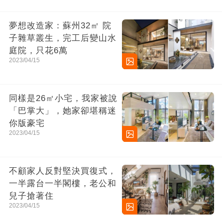
夢想改造家：蘇州32㎡ 院
子雜草叢生，完工后變山水
庭院，只花6萬
2023/04/15
同樣是26㎡小宅，我家被說
「巴掌大」，她家卻堪稱迷
你版豪宅
2023/04/15
不顧家人反對堅決買復式，
一半露台一半閣樓，老公和
兒子搶著住
2023/04/15