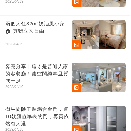
2023/04/19
兩個人住82m²奶油風小家
🏠 真獨立又自由
2023/04/19
客廳分享｜這才是普通人家
的客餐廳！讓空間純粹且質
感十足
2023/04/19
衛生間除了裝鋁合金門，這
10款顏值爆表的門，再貴依
然有人選
2023/04/19