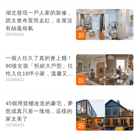
湖北發現一戶人家的裝修，
因太會布置而走紅，全屋沒
有絲毫俗氣
2023/04/11
一個人住久了真的會上癮！
90後女孩「拒絕大戶型」任
性入住18坪小家，溫馨又舒
2023/04/11
適簡直太完美
45個用貨櫃改造的豪宅，夢
想成真只差一塊地，這樣的
家太美了
2023/04/11