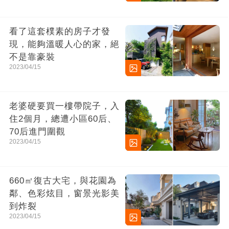
看了這套樸素的房子才發
現，能夠溫暖人心的家，絕
不是靠豪裝
2023/04/15
老婆硬要買一樓帶院子，入
住2個月，總遭小區60后、
70后進門圍觀
2023/04/15
660㎡復古大宅，與花園為
鄰、色彩炫目，窗景光影美
到炸裂
2023/04/15